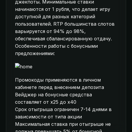
джекпоты. Минимальные ставки
начинаются от 1 рубля, что делает игру
доступной для разных категорий
пользователей. RTP большинства слотов
варьируется от 94% до 98%,
обеспечивая сбалансированную отдачу.
Особенности работы с бонусными
предложениями:
Промокоды применяются в личном
кабинете перед внесением депозита
Вейджер на бонусные средства
составляет от х25 до х40
Срок отыгрыша ограничен 7-14 днями в
зависимости от типа акции
Максимальная ставка при отыгрыше не
должна превышать 5% от бонусной