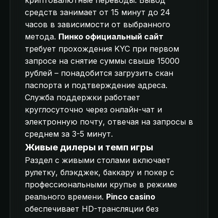
криптовалютные переводы. Вывод
средств занимает от 15 минут до 24
часов в зависимости от выбранного
метода.
Пинко официальный сайт
требует прохождения KYC при первом
запросе на снятие суммы свыше 15000
рублей – понадобится загрузить скан
паспорта и подтверждение адреса.
Служба поддержки работает
круглосуточно через онлайн-чат и
электронную почту, отвечая на запросы в
среднем за 3-5 минут.
Живые дилеры и темп игры
Раздел с живыми столами включает
рулетку, блэкджек, баккару и покер с
профессиональными крупье в режиме
реального времени.
Pinco casino
обеспечивает HD-трансляции без