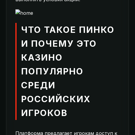
ЧТО ТАКОЕ ПИНКО
И ПОЧЕМУ ЭТО
КАЗИНО
ПОПУЛЯРНО
СРЕДИ
РОССИЙСКИХ
ИГРОКОВ
Платформа предлагает игрокам доступ к