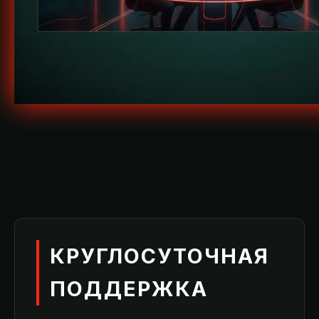
КРУГЛОСУТОЧНАЯ
ПОДДЕРЖКА