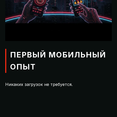
ПЕРВЫЙ МОБИЛЬНЫЙ
ОПЫТ
Никаких загрузок не требуется.