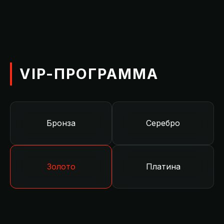
VIP-ПРОГРАММА
Бронза
Серебро
Золото
Платина