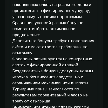
накопленных очков на реальные деньги
происходит по фиксированному курсу,
указанному в правилах программы.
Сравнение условий разных бонусов
помогает выбрать оптимальное
предложение:
Депозитные бонусы требуют пополнения
счёта и имеют строгие требования по
отыгрышу
Фриспины активируются на конкретных
слотах с фиксированной ставкой
Бездепозитные бонусы доступны новым
игрокам без внесения средств, но с
ограничением максимальной выплаты
Турнирные призы зачисляются по
результатам соревнований и часто не
требуют отыгрыша
Внимательное чтение условий каждой