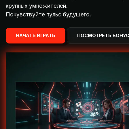
крупных умножителей.
Почувствуйте пульс будущего.
НАЧАТЬ ИГРАТЬ
ПОСМОТРЕТЬ БОНУ