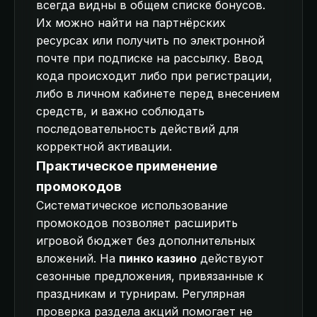
всегда видны в общем списке бонусов.
Их можно найти на партнёрских
ресурсах или получить по электронной
почте при подписке на рассылку. Ввод
кода происходит либо при регистрации,
либо в личном кабинете перед внесением
средств, и важно соблюдать
последовательность действий для
корректной активации.
Практическое применение
промокодов
Систематическое использование
промокодов позволяет расширить
игровой бюджет без дополнительных
вложений. На
пинко казино
действуют
сезонные предложения, привязанные к
праздникам и турнирам. Регулярная
проверка раздела акций помогает не