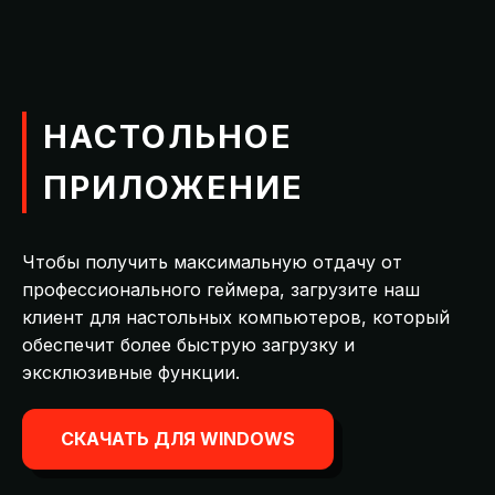
НАСТОЛЬНОЕ
ПРИЛОЖЕНИЕ
Чтобы получить максимальную отдачу от
профессионального геймера, загрузите наш
клиент для настольных компьютеров, который
обеспечит более быструю загрузку и
эксклюзивные функции.
СКАЧАТЬ ДЛЯ WINDOWS