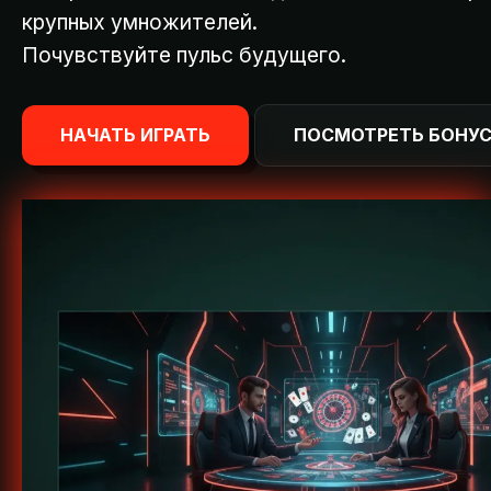
крупных умножителей.
Почувствуйте пульс будущего.
НАЧАТЬ ИГРАТЬ
ПОСМОТРЕТЬ БОНУ