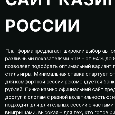
РОССИИ
Платформа предлагает широкий выбор авто
различными показателями RTP – от 94% до 
позволяет подобрать оптимальный вариант 
стиль игры. Минимальная ставка стартует от
для комфортной сессии рекомендуется банк
рублей. Пинко казино официальный сайт пре
доступ к слотам с разной волатильностью: 
подходит для длительных сессий с частыми
выигрышами, высокая – для тех, кто готов р