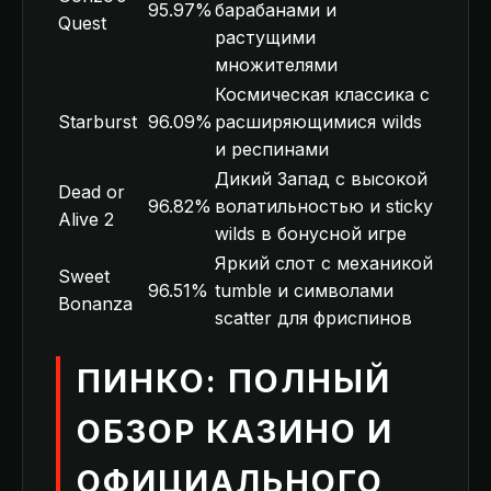
95.97%
барабанами и
Quest
растущими
множителями
Космическая классика с
Starburst
96.09%
расширяющимися wilds
и респинами
Дикий Запад с высокой
Dead or
96.82%
волатильностью и sticky
Alive 2
wilds в бонусной игре
Яркий слот с механикой
Sweet
96.51%
tumble и символами
Bonanza
scatter для фриспинов
ПИНКО: ПОЛНЫЙ
ОБЗОР КАЗИНО И
ОФИЦИАЛЬНОГО