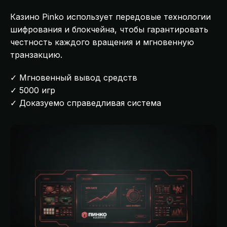
Казино Pinko использует передовые технологии
шифрования и блокчейна, чтобы гарантировать
честность каждого вращения и мгновенную
транзакцию.
✓ Мгновенный вывод средств
✓ 5000 игр
✓ Доказуемо справедливая система