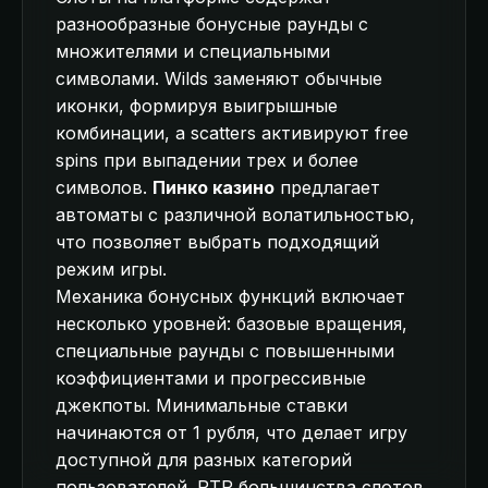
разнообразные бонусные раунды с
множителями и специальными
символами. Wilds заменяют обычные
иконки, формируя выигрышные
комбинации, а scatters активируют free
spins при выпадении трех и более
символов.
Пинко казино
предлагает
автоматы с различной волатильностью,
что позволяет выбрать подходящий
режим игры.
Механика бонусных функций включает
несколько уровней: базовые вращения,
специальные раунды с повышенными
коэффициентами и прогрессивные
джекпоты. Минимальные ставки
начинаются от 1 рубля, что делает игру
доступной для разных категорий
пользователей. RTP большинства слотов