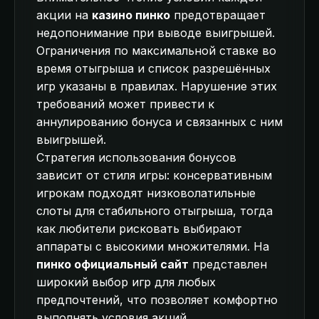
акции на
казино пинко
предотвращает
недопонимание при выводе выигрышей.
Ограничения по максимальной ставке во
время отыгрыша и список разрешённых
игр указаны в правилах. Нарушение этих
требований может привести к
аннулированию бонуса и связанных с ним
выигрышей.
Стратегия использования бонусов
зависит от стиля игры: консервативным
игрокам подходят низковолатильные
слоты для стабильного отыгрыша, тогда
как любители рисковать выбирают
аппараты с высокими множителями. На
пинко официальный сайт
представлен
широкий выбор игр для любых
предпочтений, что позволяет комфортно
выполнять условия акций.