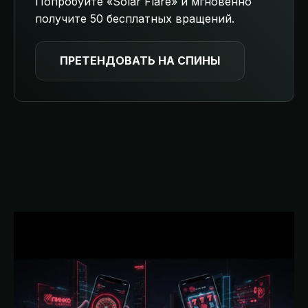
Попробуйте «Solar Flare» и мгновенно
получите 50 бесплатных вращений.
ПРЕТЕНДОВАТЬ НА СПИНЫ