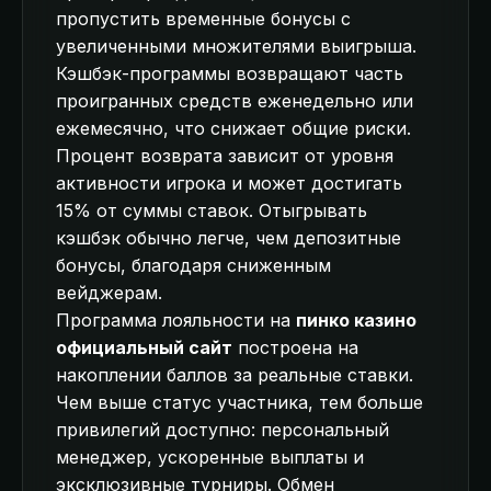
пропустить временные бонусы с
увеличенными множителями выигрыша.
Кэшбэк-программы возвращают часть
проигранных средств еженедельно или
ежемесячно, что снижает общие риски.
Процент возврата зависит от уровня
активности игрока и может достигать
15% от суммы ставок. Отыгрывать
кэшбэк обычно легче, чем депозитные
бонусы, благодаря сниженным
вейджерам.
Программа лояльности на
пинко казино
официальный сайт
построена на
накоплении баллов за реальные ставки.
Чем выше статус участника, тем больше
привилегий доступно: персональный
менеджер, ускоренные выплаты и
эксклюзивные турниры. Обмен