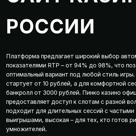
РОССИИ
Платформа предлагает широкий выбор авто
показателями RTP – от 94% до 98%, что по
оптимальный вариант под любой стиль игры.
стартует от 10 рублей, а для комфортной с
банкролл от 3000 рублей. Пинко казино офи
предоставляет доступ к слотам с разной во
подходит для длительных сессий с частыми
выигрышами, высокая – для тех, кто готов р
умножителей.