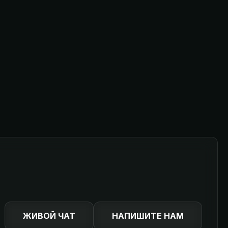
ЖИВОЙ ЧАТ
НАПИШИТЕ НАМ