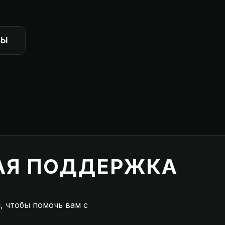
СЫ
АЯ ПОДДЕРЖКА
, чтобы помочь вам с