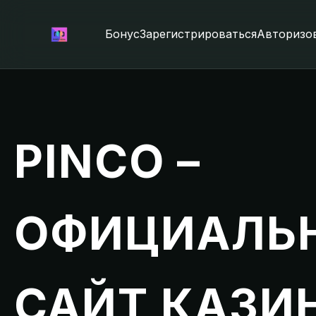
Бонус
Зарегистрироваться
Авторизо
PINCO –
ОФИЦИАЛЬ
САЙТ КАЗИ