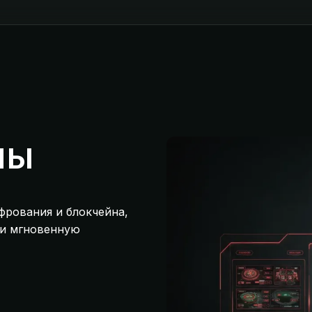
МЫ
фрования и блокчейна,
 и мгновенную