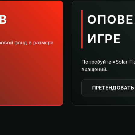
В
ОПОВЕ
ИГРЕ
зовой фонд в размере
Попробуйте «Solar Fl
вращений.
ПРЕТЕНДОВАТЬ