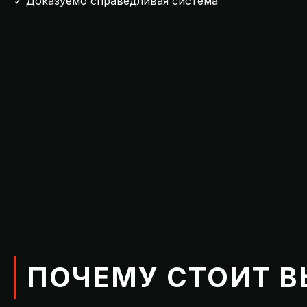
✓ Доказуемо справедливая система
ПОЧЕМУ СТОИТ В