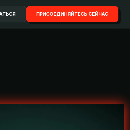
АТЬСЯ
ПРИСОЕДИНЯЙТЕСЬ СЕЙЧАС