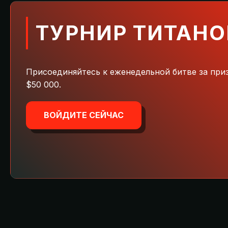
ТУРНИР ТИТАНО
Присоединяйтесь к еженедельной битве за при
$50 000.
ВОЙДИТЕ СЕЙЧАС