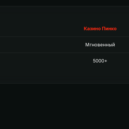
Казино Пинко
Мгновенный
5000+