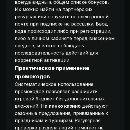
всегда видны в общем списке бонусов.
Их можно найти на партнёрских
ресурсах или получить по электронной
почте при подписке на рассылку. Ввод
кода происходит либо при регистрации,
либо в личном кабинете перед внесением
средств, и важно соблюдать
последовательность действий для
корректной активации.
Практическое применение
промокодов
Систематическое использование
промокодов позволяет расширить
игровой бюджет без дополнительных
вложений. На
пинко казино
действуют
сезонные предложения, привязанные к
праздникам и турнирам. Регулярная
проверка раздела акций помогает не