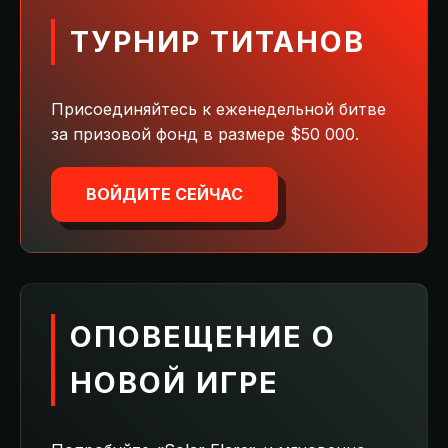
ТУРНИР ТИТАНОВ
Присоединяйтесь к еженедельной битве
за призовой фонд в размере $50 000.
ВОЙДИТЕ СЕЙЧАС
ОПОВЕЩЕНИЕ О
НОВОЙ ИГРЕ