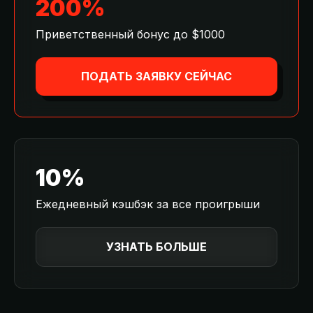
200%
Приветственный бонус до $1000
ПОДАТЬ ЗАЯВКУ СЕЙЧАС
10%
Ежедневный кэшбэк за все проигрыши
УЗНАТЬ БОЛЬШЕ