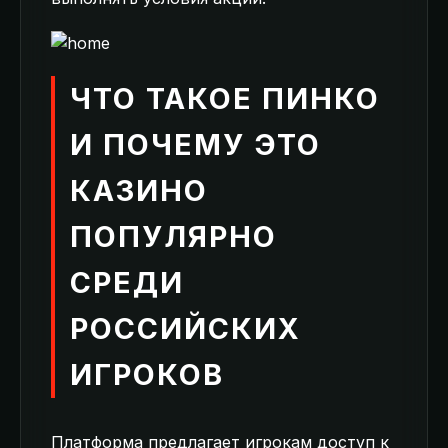
ЧТО ТАКОЕ ПИНКО
И ПОЧЕМУ ЭТО
КАЗИНО
ПОПУЛЯРНО
СРЕДИ
РОССИЙСКИХ
ИГРОКОВ
Платформа предлагает игрокам доступ к