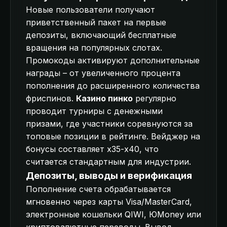
Новые пользователи получают
приветственный пакет на первые
депозиты, включающий бесплатные
вращения на популярных слотах.
Промокоды активируют дополнительные
награды – от увеличенного процента
пополнения до расширенного количества
фриспинов.
Казино пинко
регулярно
проводит турниры с денежными
призами, где участники соревнуются за
топовые позиции в рейтинге. Вейджер на
бонусы составляет x35-x40, что
считается стандартным для индустрии.
Депозиты, выводы и верификация
Пополнение счета обрабатывается
мгновенно через карты Visa/MasterCard,
электронные кошельки QIWI, ЮMoney или