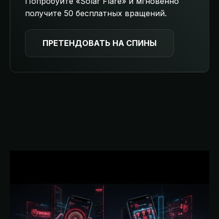
Попробуйте «Solar Flare» и мгновенно
получите 50 бесплатных вращений.
ПРЕТЕНДОВАТЬ НА СПИНЫ