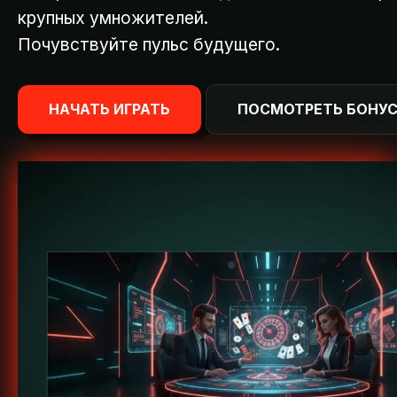
крупных умножителей.
Почувствуйте пульс будущего.
НАЧАТЬ ИГРАТЬ
ПОСМОТРЕТЬ БОНУ