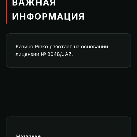
ВАЖНАЯ
ИНФОРМАЦИЯ
Казино Pinko работает на основании
лицензии № 8048/JAZ.
Название