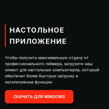
НАСТОЛЬНОЕ
ПРИЛОЖЕНИЕ
Чтобы получить максимальную отдачу от
профессионального геймера, загрузите наш
клиент для настольных компьютеров, который
обеспечит более быструю загрузку и
эксклюзивные функции.
СКАЧАТЬ ДЛЯ WINDOWS