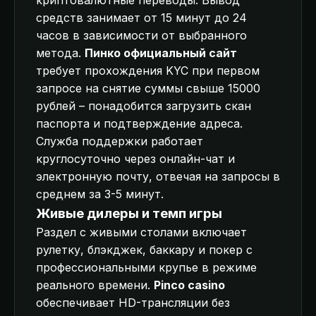
криптовалютные переводы. Вывод
средств занимает от 15 минут до 24
часов в зависимости от выбранного
метода.
Пинко официальный сайт
требует прохождения KYC при первом
запросе на снятие суммы свыше 15000
рублей – понадобится загрузить скан
паспорта и подтверждение адреса.
Служба поддержки работает
круглосуточно через онлайн-чат и
электронную почту, отвечая на запросы в
среднем за 3-5 минут.
Живые дилеры и темп игры
Раздел с живыми столами включает
рулетку, блэкджек, баккару и покер с
профессиональными крупье в режиме
реального времени.
Pinco casino
обеспечивает HD-трансляции без