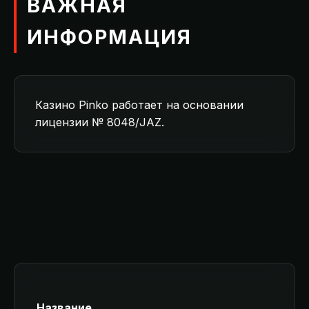
ВАЖНАЯ
ИНФОРМАЦИЯ
Казино Pinko работает на основании
лицензии № 8048/JAZ.
Название