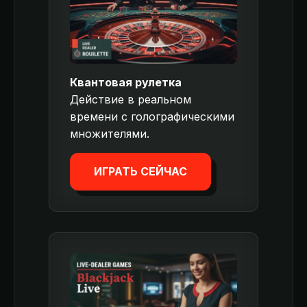
Квантовая рулетка
Действие в реальном
времени с голографическими
множителями.
ИГРАТЬ СЕЙЧАС