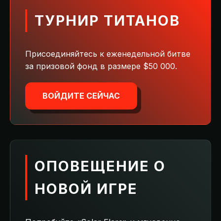
ТУРНИР ТИТАНОВ
Присоединяйтесь к еженедельной битве
за призовой фонд в размере $50 000.
ВОЙДИТЕ СЕЙЧАС
ОПОВЕЩЕНИЕ О
НОВОЙ ИГРЕ