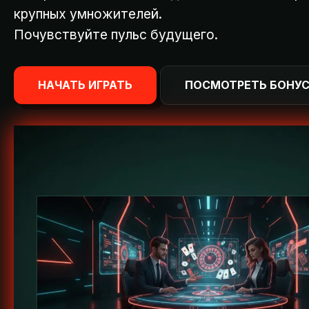
крупных умножителей.
Почувствуйте пульс будущего.
НАЧАТЬ ИГРАТЬ
ПОСМОТРЕТЬ БОНУ