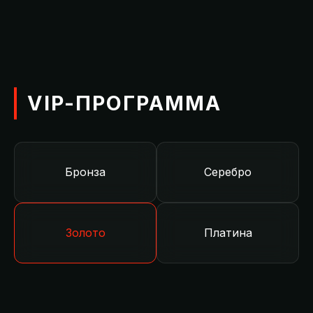
VIP-ПРОГРАММА
Бронза
Серебро
Золото
Платина