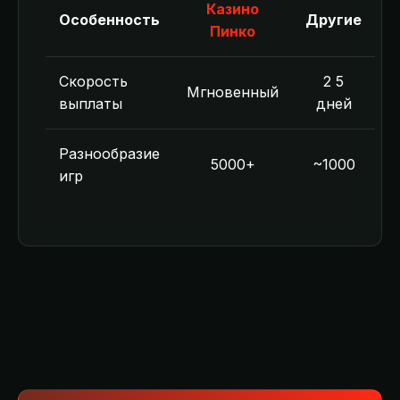
Казино
Особенность
Другие
Пинко
Скорость
2 5
Мгновенный
выплаты
дней
Разнообразие
5000+
~1000
игр