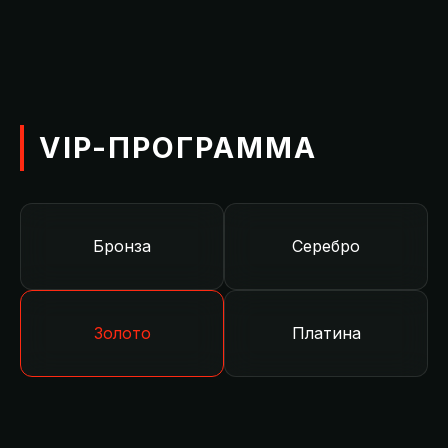
VIP-ПРОГРАММА
Бронза
Серебро
Золото
Платина