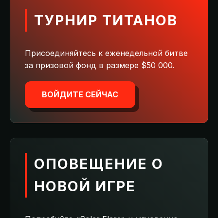
ТУРНИР ТИТАНОВ
Присоединяйтесь к еженедельной битве
за призовой фонд в размере $50 000.
ВОЙДИТЕ СЕЙЧАС
ОПОВЕЩЕНИЕ О
НОВОЙ ИГРЕ