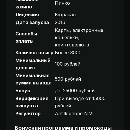
Пинко
казино
Лицензия
Кюрасао
Дата запуска
2016
Карты, электронные
Способы
кошельки,
оплаты
криптовалюта
Количество игр
Более 3000
Минимальный
100 рублей
депозит
Минимальная
500 рублей
сумма вывода
Бонус
До 25000 рублей
Верификация
При выводе от 15000
аккаунта
рублей
Регулятор
Antillephone N.V.
Бонусная программа и промокоды