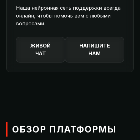
Наша нейронная сеть поддержки всегда
онлайн, чтобы помочь вам с любыми
вопросами.
ЖИВОЙ
НАПИШИТЕ
ЧАТ
НАМ
ОБЗОР ПЛАТФОРМЫ