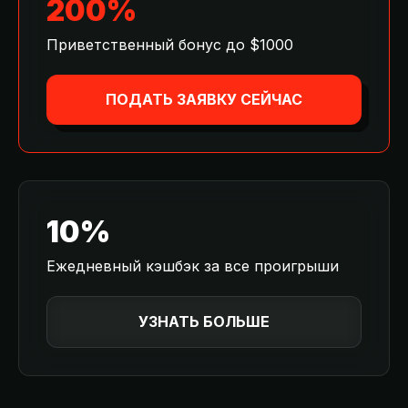
200%
Приветственный бонус до $1000
ПОДАТЬ ЗАЯВКУ СЕЙЧАС
10%
Ежедневный кэшбэк за все проигрыши
УЗНАТЬ БОЛЬШЕ