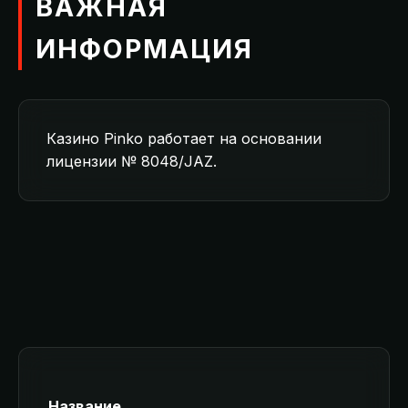
ВАЖНАЯ
ИНФОРМАЦИЯ
Казино Pinko работает на основании
лицензии № 8048/JAZ.
Название