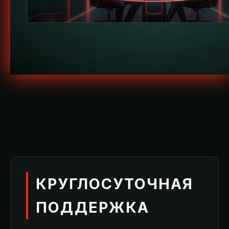
КРУГЛОСУТОЧНАЯ
ПОДДЕРЖКА