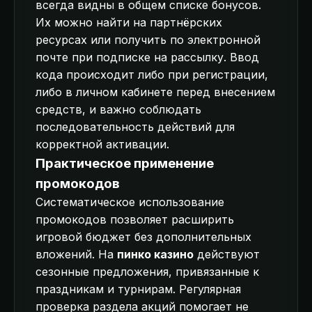
всегда видны в общем списке бонусов.
Их можно найти на партнёрских
ресурсах или получить по электронной
почте при подписке на рассылку. Ввод
кода происходит либо при регистрации,
либо в личном кабинете перед внесением
средств, и важно соблюдать
последовательность действий для
корректной активации.
Практическое применение
промокодов
Систематическое использование
промокодов позволяет расширить
игровой бюджет без дополнительных
вложений. На
пинко казино
действуют
сезонные предложения, привязанные к
праздникам и турнирам. Регулярная
проверка раздела акций помогает не