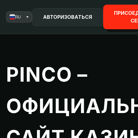
ПРИСОЕ
АВТОРИЗОВАТЬСЯ
RU
СЕ
PINCO –
ОФИЦИАЛЬ
САЙТ КАЗИ