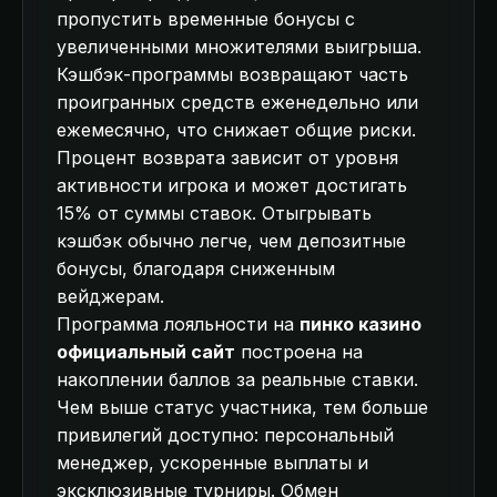
пропустить временные бонусы с
увеличенными множителями выигрыша.
Кэшбэк-программы возвращают часть
проигранных средств еженедельно или
ежемесячно, что снижает общие риски.
Процент возврата зависит от уровня
активности игрока и может достигать
15% от суммы ставок. Отыгрывать
кэшбэк обычно легче, чем депозитные
бонусы, благодаря сниженным
вейджерам.
Программа лояльности на
пинко казино
официальный сайт
построена на
накоплении баллов за реальные ставки.
Чем выше статус участника, тем больше
привилегий доступно: персональный
менеджер, ускоренные выплаты и
эксклюзивные турниры. Обмен