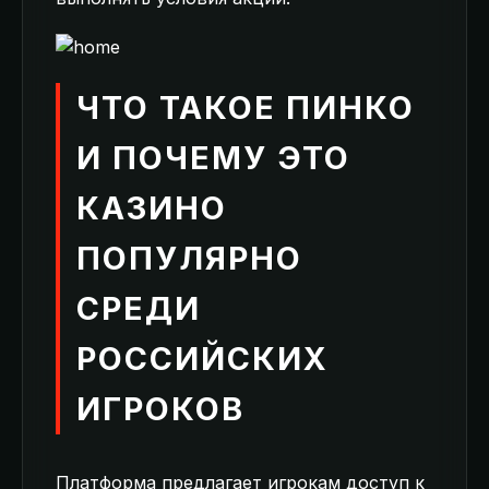
ЧТО ТАКОЕ ПИНКО
И ПОЧЕМУ ЭТО
КАЗИНО
ПОПУЛЯРНО
СРЕДИ
РОССИЙСКИХ
ИГРОКОВ
Платформа предлагает игрокам доступ к