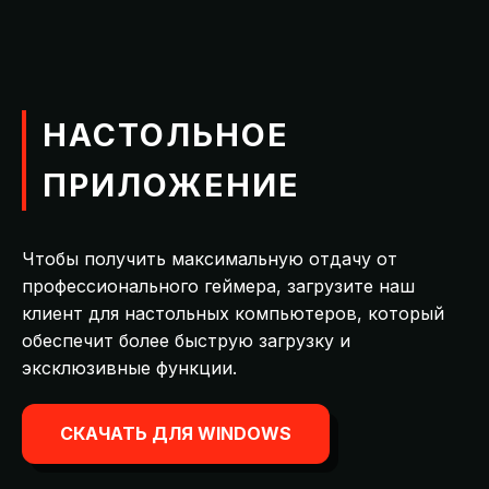
НАСТОЛЬНОЕ
ПРИЛОЖЕНИЕ
Чтобы получить максимальную отдачу от
профессионального геймера, загрузите наш
клиент для настольных компьютеров, который
обеспечит более быструю загрузку и
эксклюзивные функции.
СКАЧАТЬ ДЛЯ WINDOWS