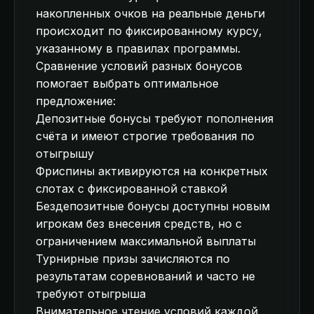
накопленных очков на реальные деньги
происходит по фиксированному курсу,
указанному в правилах программы.
Сравнение условий разных бонусов
помогает выбрать оптимальное
предложение:
Депозитные бонусы требуют пополнения
счёта и имеют строгие требования по
отыгрышу
Фриспины активируются на конкретных
слотах с фиксированной ставкой
Бездепозитные бонусы доступны новым
игрокам без внесения средств, но с
ограничением максимальной выплаты
Турнирные призы зачисляются по
результатам соревнований и часто не
требуют отыгрыша
Внимательное чтение условий каждой