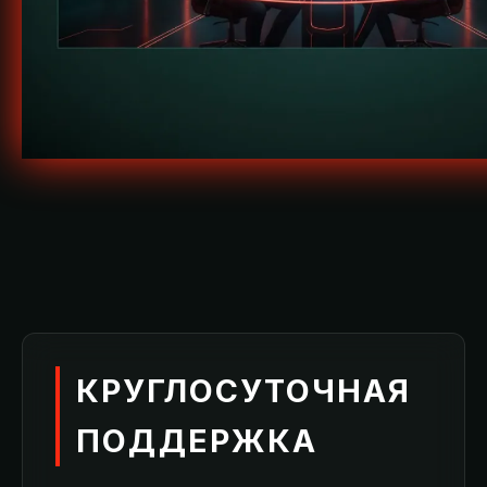
КРУГЛОСУТОЧНАЯ
ПОДДЕРЖКА