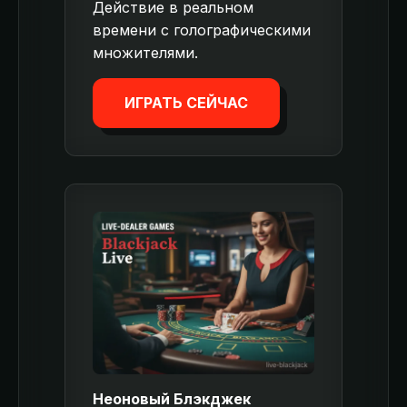
Действие в реальном
времени с голографическими
множителями.
ИГРАТЬ СЕЙЧАС
Неоновый Блэкджек