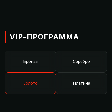
VIP-ПРОГРАММА
Бронза
Серебро
Золото
Платина