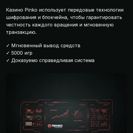
Казино Pinko использует передовые технологии
шифрования и блокчейна, чтобы гарантировать
честность каждого вращения и мгновенную
транзакцию.
✓ Мгновенный вывод средств
✓ 5000 игр
✓ Доказуемо справедливая система