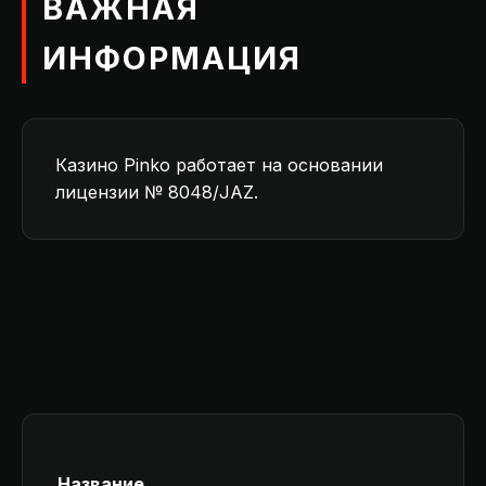
ВАЖНАЯ
ИНФОРМАЦИЯ
Казино Pinko работает на основании
лицензии № 8048/JAZ.
Название