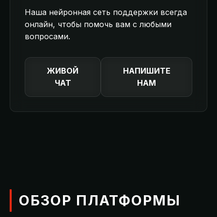
Наша нейронная сеть поддержки всегда
онлайн, чтобы помочь вам с любыми
вопросами.
ЖИВОЙ
НАПИШИТЕ
ЧАТ
НАМ
ОБЗОР ПЛАТФОРМЫ