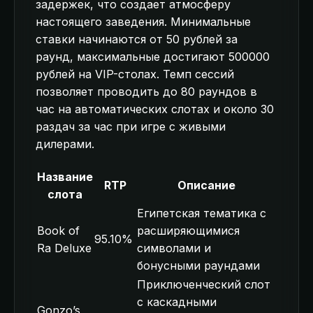
задержек, что создает атмосферу
настоящего заведения. Минимальные
ставки начинаются от 50 рублей за
раунд, максимальные достигают 500000
рублей на VIP-столах. Темп сессий
позволяет проводить до 80 раундов в
час на автоматических слотах и около 30
раздач за час при игре с живыми
дилерами.
Название
RTP
Описание
слота
Египетская тематика с
Book of
расширяющимися
95.10%
Ra Deluxe
символами и
бонусными раундами
Приключенческий слот
с каскадными
Gonzo’s