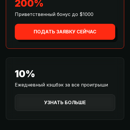
200%
Приветственный бонус до $1000
ПОДАТЬ ЗАЯВКУ СЕЙЧАС
10%
Ежедневный кэшбэк за все проигрыши
УЗНАТЬ БОЛЬШЕ