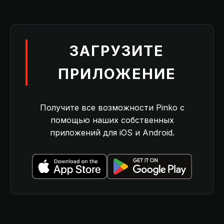
ЗАГРУЗИТЕ
ПРИЛОЖЕНИЕ
Получите все возможности Pinko с
помощью наших собственных
приложений для iOS и Android.