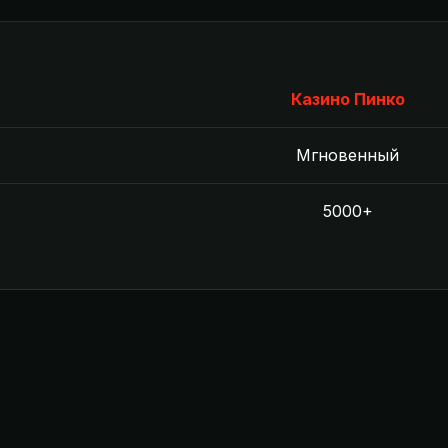
Казино Пинко
Мгновенный
5000+