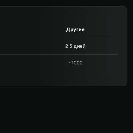
Другие
2 5 дней
~1000