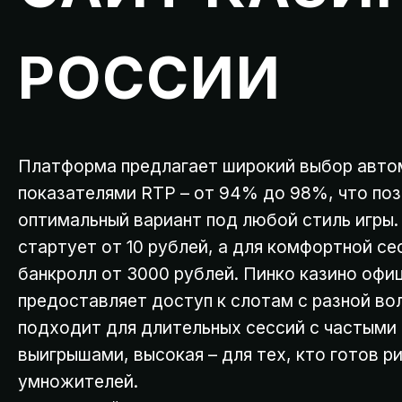
РОССИИ
Платформа предлагает широкий выбор авто
показателями RTP – от 94% до 98%, что по
оптимальный вариант под любой стиль игры.
стартует от 10 рублей, а для комфортной с
банкролл от 3000 рублей. Пинко казино офи
предоставляет доступ к слотам с разной во
подходит для длительных сессий с частыми
выигрышами, высокая – для тех, кто готов р
умножителей.