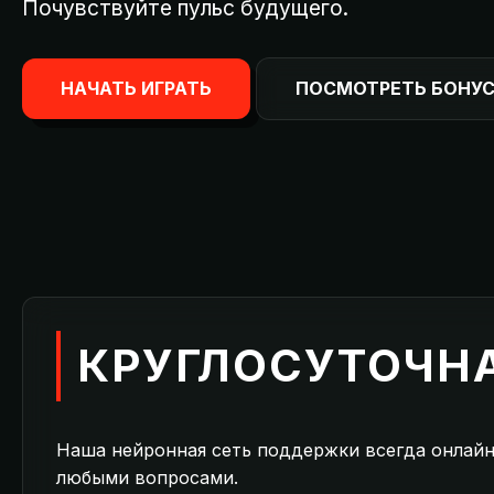
Почувствуйте пульс будущего.
НАЧАТЬ ИГРАТЬ
ПОСМОТРЕТЬ БОНУ
КРУГЛОСУТОЧН
Наша нейронная сеть поддержки всегда онлайн
любыми вопросами.