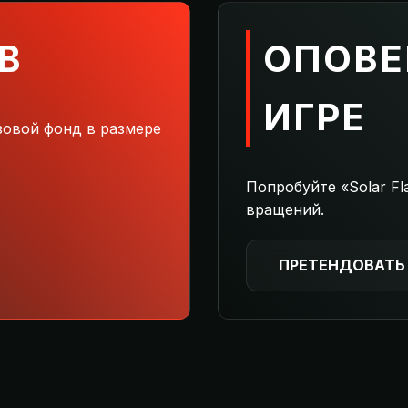
В
ОПОВЕ
ИГРЕ
зовой фонд в размере
Попробуйте «Solar Fl
вращений.
ПРЕТЕНДОВАТЬ