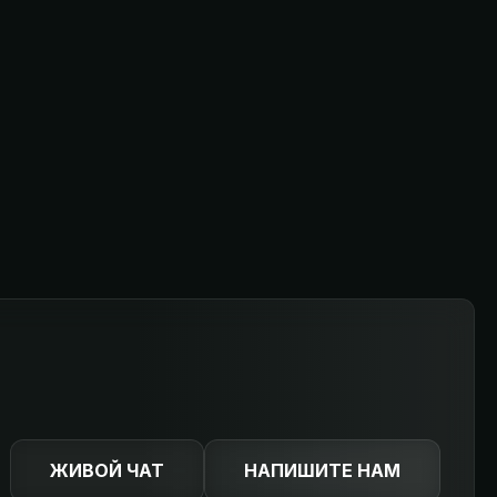
ЖИВОЙ ЧАТ
НАПИШИТЕ НАМ