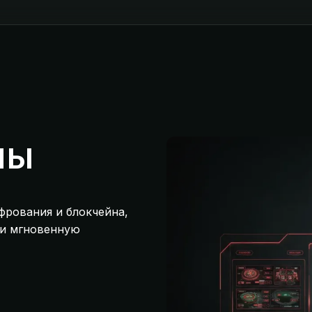
МЫ
фрования и блокчейна,
 и мгновенную