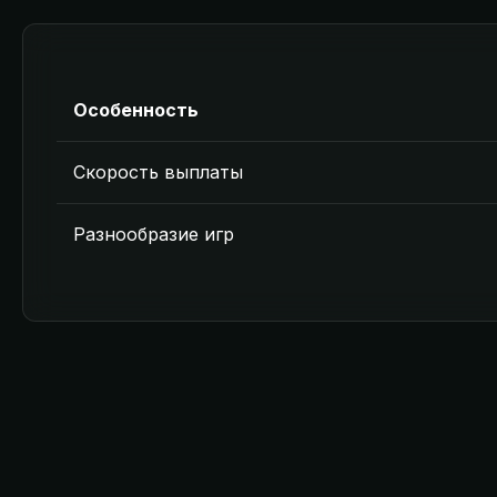
Особенность
Скорость выплаты
Разнообразие игр