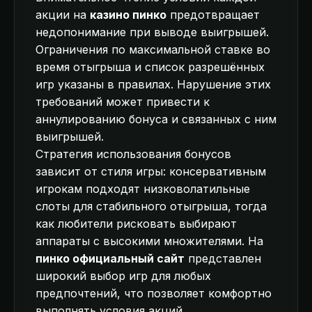
акции на
казино пинко
предотвращает
недопонимание при выводе выигрышей.
Ограничения по максимальной ставке во
время отыгрыша и список разрешённых
игр указаны в правилах. Нарушение этих
требований может привести к
аннулированию бонуса и связанных с ним
выигрышей.
Стратегия использования бонусов
зависит от стиля игры: консервативным
игрокам подходят низковолатильные
слоты для стабильного отыгрыша, тогда
как любители рисковать выбирают
аппараты с высокими множителями. На
пинко официальный сайт
представлен
широкий выбор игр для любых
предпочтений, что позволяет комфортно
выполнять условия акций.