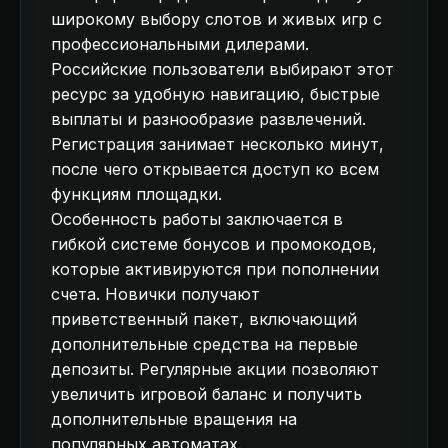
широкому выбору слотов и живых игр с
профессиональными дилерами.
Российские пользователи выбирают этот
ресурс за удобную навигацию, быстрые
выплаты и разнообразие развлечений.
Регистрация занимает несколько минут,
после чего открывается доступ ко всем
функциям площадки.
Особенность работы заключается в
гибкой системе бонусов и промокодов,
которые активируются при пополнении
счета. Новички получают
приветственный пакет, включающий
дополнительные средства на первые
депозиты. Регулярные акции позволяют
увеличить игровой баланс и получить
дополнительные вращения на
популярных автоматах.