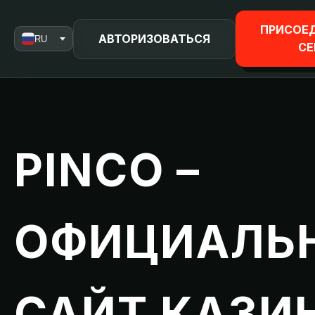
ПРИСОЕ
АВТОРИЗОВАТЬСЯ
RU
СЕ
PINCO –
ОФИЦИАЛЬ
САЙТ КАЗИ