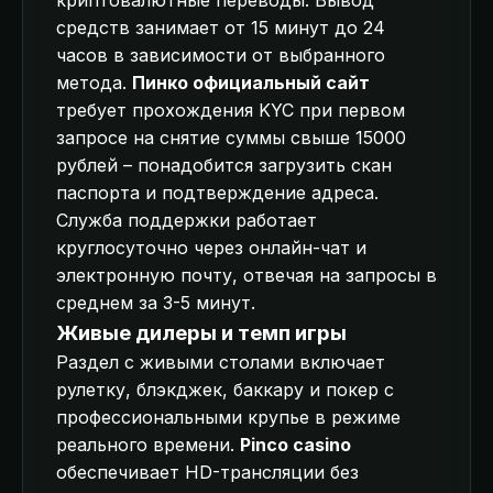
криптовалютные переводы. Вывод
средств занимает от 15 минут до 24
часов в зависимости от выбранного
метода.
Пинко официальный сайт
требует прохождения KYC при первом
запросе на снятие суммы свыше 15000
рублей – понадобится загрузить скан
паспорта и подтверждение адреса.
Служба поддержки работает
круглосуточно через онлайн-чат и
электронную почту, отвечая на запросы в
среднем за 3-5 минут.
Живые дилеры и темп игры
Раздел с живыми столами включает
рулетку, блэкджек, баккару и покер с
профессиональными крупье в режиме
реального времени.
Pinco casino
обеспечивает HD-трансляции без