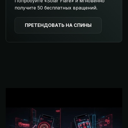
Попробуйте «Solar Flare» и мгновенно
получите 50 бесплатных вращений.
ПРЕТЕНДОВАТЬ НА СПИНЫ