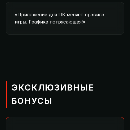
«Приложение для ПК меняет правила
игры. Графика потрясающая!»
ЭКСКЛЮЗИВНЫЕ
БОНУСЫ