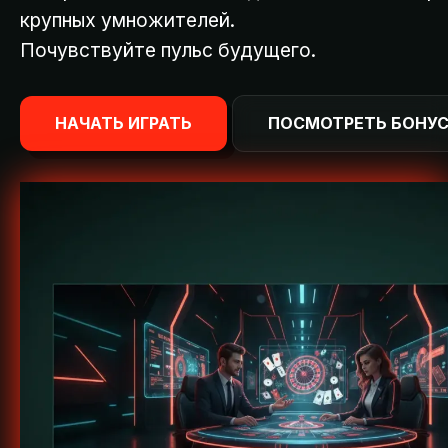
крупных умножителей.
Почувствуйте пульс будущего.
НАЧАТЬ ИГРАТЬ
ПОСМОТРЕТЬ БОНУ