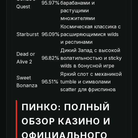
95.97%
барабанами и
Quest
растущими
множителями
Космическая классика с
Starburst
96.09%
расширяющимися wilds
и респинами
Дикий Запад с высокой
Dead or
96.82%
волатильностью и sticky
Alive 2
wilds в бонусной игре
Яркий слот с механикой
Sweet
96.51%
tumble и символами
Bonanza
scatter для фриспинов
ПИНКО: ПОЛНЫЙ
ОБЗОР КАЗИНО И
ОФИЦИАЛЬНОГО