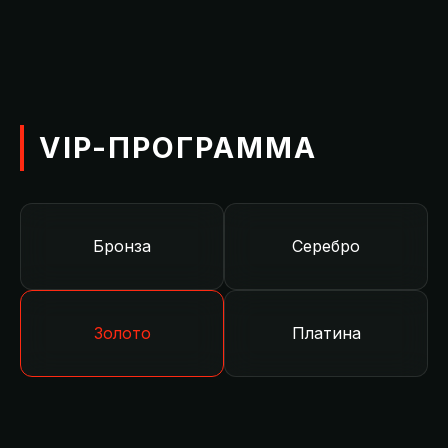
VIP-ПРОГРАММА
Бронза
Серебро
Золото
Платина