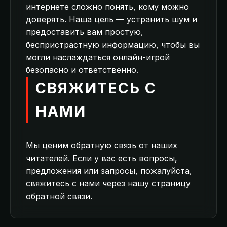
интернете сложно понять, кому можно
доверять. Наша цель — устранить шум и
предоставить вам простую,
беспристрастную информацию, чтобы вы
могли наслаждаться онлайн-игрой
безопасно и ответственно.
СВЯЖИТЕСЬ С
НАМИ
Мы ценим обратную связь от наших
читателей. Если у вас есть вопросы,
предложения или запросы, пожалуйста,
свяжитесь с нами через нашу
страницу
обратной связи
.