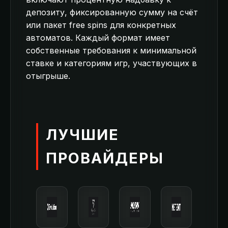
депозиту, фиксированную сумму на счёт
или пакет free spins для конкретных
автоматов. Каждый формат имеет
собственные требования к минимальной
ставке и категориям игр, участвующих в
отыгрыше.
ЛУЧШИЕ
ПРОВАЙДЕРЫ