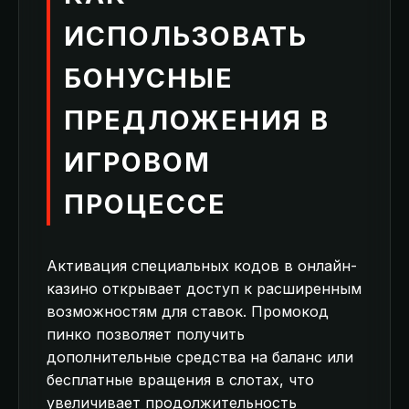
ИСПОЛЬЗОВАТЬ
БОНУСНЫЕ
ПРЕДЛОЖЕНИЯ В
ИГРОВОМ
ПРОЦЕССЕ
Активация специальных кодов в онлайн-
казино открывает доступ к расширенным
возможностям для ставок. Промокод
пинко позволяет получить
дополнительные средства на баланс или
бесплатные вращения в слотах, что
увеличивает продолжительность