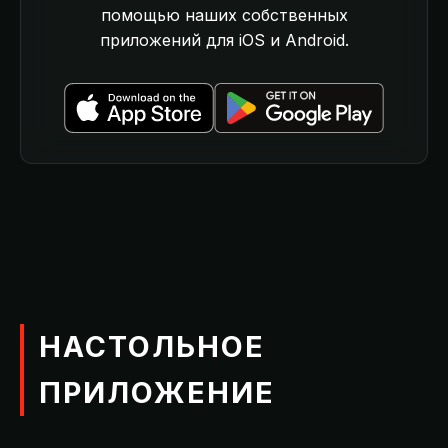
помощью наших собственных
приложений для iOS и Android.
НАСТОЛЬНОЕ
ПРИЛОЖЕНИЕ