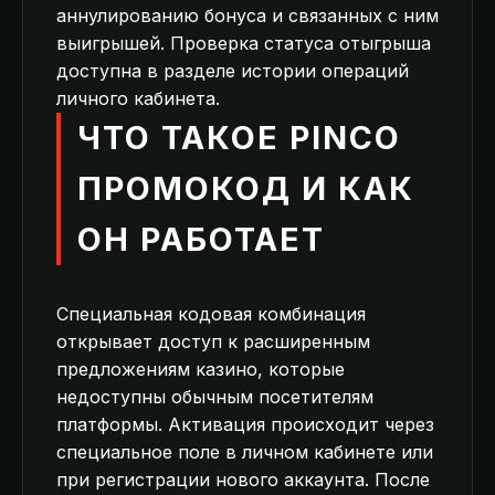
аннулированию бонуса и связанных с ним
выигрышей. Проверка статуса отыгрыша
доступна в разделе истории операций
личного кабинета.
ЧТО ТАКОЕ PINCO
ПРОМОКОД И КАК
ОН РАБОТАЕТ
Специальная кодовая комбинация
открывает доступ к расширенным
предложениям казино, которые
недоступны обычным посетителям
платформы. Активация происходит через
специальное поле в личном кабинете или
при регистрации нового аккаунта. После