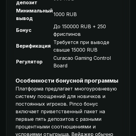
депозит
Минимальный
1000 RUB
вывод
До 150000 RUB + 250
Бонус
фриспинов
Требуется при выводе
Верификация
свыше 15000 RUB
Curacao Gaming Control
Регулятор
Board
Особенности бонусной программы
Платформа предлагает многоуровневую
систему поощрений для новичков и
постоянных игроков. Pinco бонус
включает приветственный пакет на
первые пять депозитов с разными
процентными соотношениями и
условиями отыгрыша. Вейджер обычно