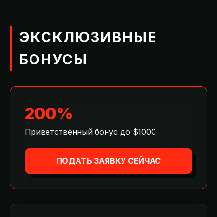
ЭКСКЛЮЗИВНЫЕ
БОНУСЫ
200%
Приветственный бонус до $1000
ПОДАТЬ ЗАЯВКУ СЕЙЧАС