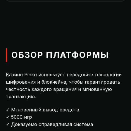
ОБЗОР ПЛАТФОРМЫ
Казино Pinko использует передовые технологии
шифрования и блокчейна, чтобы гарантировать
честность каждого вращения и мгновенную
транзакцию.
✓ Мгновенный вывод средств
✓ 5000 игр
✓ Доказуемо справедливая система