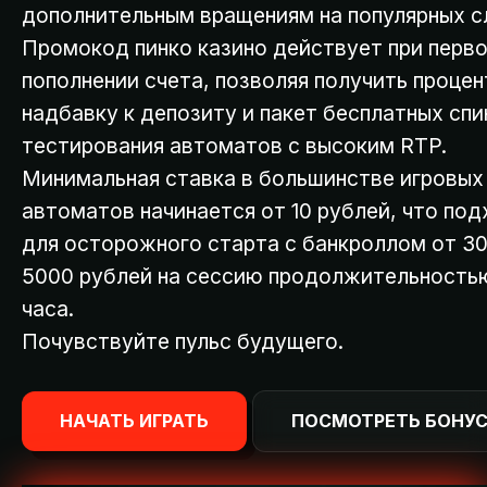
дополнительным вращениям на популярных с
Промокод пинко казино действует при перв
пополнении счета, позволяя получить проце
надбавку к депозиту и пакет бесплатных спи
тестирования автоматов с высоким RTP.
Минимальная ставка в большинстве игровых
автоматов начинается от 10 рублей, что по
для осторожного старта с банкроллом от 3
5000 рублей на сессию продолжительностью
часа.
Почувствуйте пульс будущего.
НАЧАТЬ ИГРАТЬ
ПОСМОТРЕТЬ БОНУ