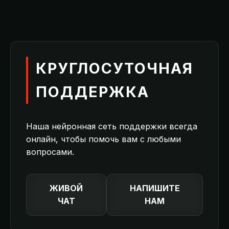
КРУГЛОСУТОЧНАЯ
ПОДДЕРЖКА
Наша нейронная сеть поддержки всегда
онлайн, чтобы помочь вам с любыми
вопросами.
ЖИВОЙ
НАПИШИТЕ
ЧАТ
НАМ